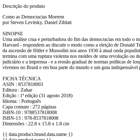
Descrição do produto
Como as Democracias Morrem
por Steven Levitsky, Daniel Ziblatt
SINOPSE
Uma análise crua e perturbadora do fim das democracias em todo o mu
Harvard - respondem ao discutir o modo como a eleição de Donald T
da ascensão de Hitler e Mussolini nos anos 1930 à atual onda populis
termina com uma ruptura violenta nos moldes de uma revolução ou de um
judiciário e a imprensa - e a erosão gradual de normas políticas de 
vivemos no Brasil e em boa parte do mundo e um guia indispensável 
FICHA TÉCNICA
ASIN : 8537818003
Editora : Zahar
Edição : 1ª edição (31 agosto 2018)
Idioma: : Português
Capa comum : 272 páginas
ISBN-10 : 9788537818008
ISBN-13 : 978-8537818008
Dimensões : 22.8 x 15.8 x 1.8 cm
{{ data.product.brand.data.name }}
{{ data.product.name }}