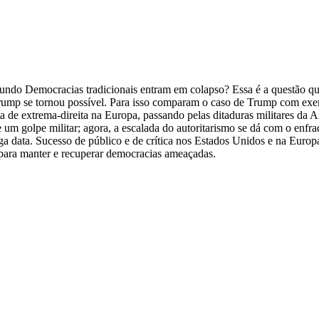
ndo Democracias tradicionais entram em colapso? Essa é a questão que 
rump se tornou possível. Para isso comparam o caso de Trump com exe
ta de extrema-direita na Europa, passando pelas ditaduras militares da
 golpe militar; agora, a escalada do autoritarismo se dá com o enfraqu
longa data. Sucesso de público e de crítica nos Estados Unidos e na Eu
para manter e recuperar democracias ameaçadas.