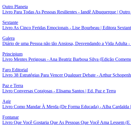
Outro Planeta
Livro Para Todas As Pessoas Resilientes - Iandê Albuquerque | Outro
Sextante
Livro As Cinco Feridas Emocionais - Lise Bourbeau | Editora Sextan
Galera
Diário de uma Pessoa não tão Ansiosa, Desvendando a Vida Adulta - 
Principium
Livro Mentes Perigosas - Ana Beatriz Barbosa Silva (Edição Comemor
Faro Editorial
Livro 38 Estratégias Para Vencer Qualquer Debate - Arthur Schopenha
Paz e Terra
Livro Conversas Corajosas - Elisama Santos | Ed. Paz e Terra
Agir
Livro Como Mandar À Merda (De Forma Educada) - Alba Cardalda | 
Fontanar
Livro Que Você Gostaria Que As Pessoas Que Você Ama Lessem (E T