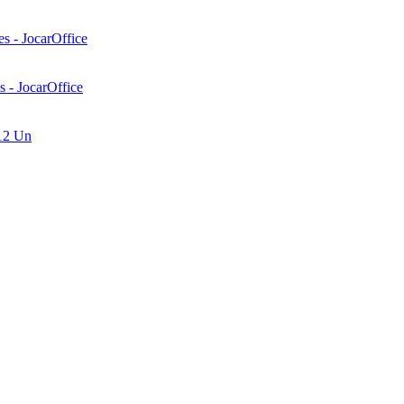
s - JocarOffice
 - JocarOffice
 12 Un