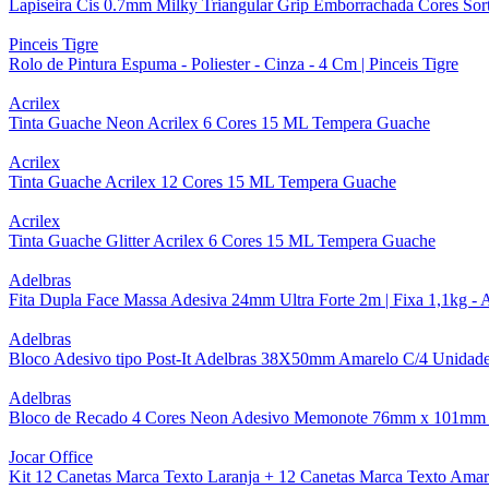
Lapiseira Cis 0.7mm Milky Triangular Grip Emborrachada Cores Sort
Pinceis Tigre
Rolo de Pintura Espuma - Poliester - Cinza - 4 Cm | Pinceis Tigre
Acrilex
Tinta Guache Neon Acrilex 6 Cores 15 ML Tempera Guache
Acrilex
Tinta Guache Acrilex 12 Cores 15 ML Tempera Guache
Acrilex
Tinta Guache Glitter Acrilex 6 Cores 15 ML Tempera Guache
Adelbras
Fita Dupla Face Massa Adesiva 24mm Ultra Forte 2m | Fixa 1,1k
Adelbras
Bloco Adesivo tipo Post-It Adelbras 38X50mm Amarelo C/4 Unidade
Adelbras
Bloco de Recado 4 Cores Neon Adesivo Memonote 76mm x 101mm 1
Jocar Office
Kit 12 Canetas Marca Texto Laranja + 12 Canetas Marca Texto Amare