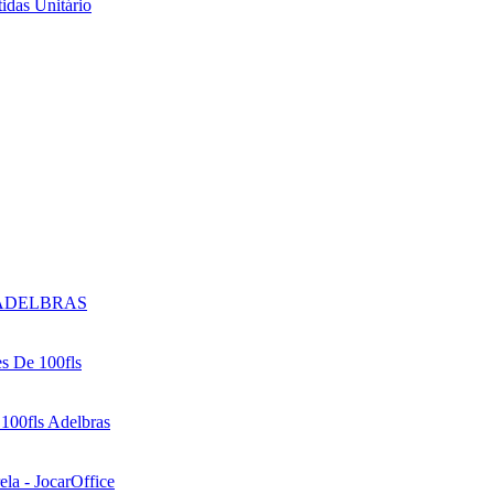
idas Unitário
g - ADELBRAS
s De 100fls
00fls Adelbras
la - JocarOffice