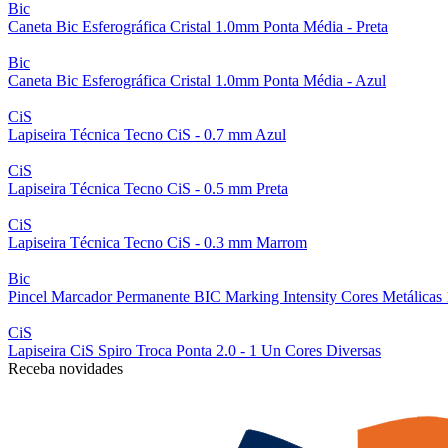
Bic
Caneta Bic Esferográfica Cristal 1.0mm Ponta Média - Preta
Bic
Caneta Bic Esferográfica Cristal 1.0mm Ponta Média - Azul
CiS
Lapiseira Técnica Tecno CiS - 0.7 mm Azul
CiS
Lapiseira Técnica Tecno CiS - 0.5 mm Preta
CiS
Lapiseira Técnica Tecno CiS - 0.3 mm Marrom
Bic
Pincel Marcador Permanente BIC Marking Intensity Cores Metálicas
CiS
Lapiseira CiS Spiro Troca Ponta 2.0 - 1 Un Cores Diversas
Receba novidades